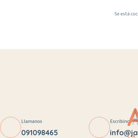
Se está coc
Llamanos
Escribinos
091098465
info@ja
CA