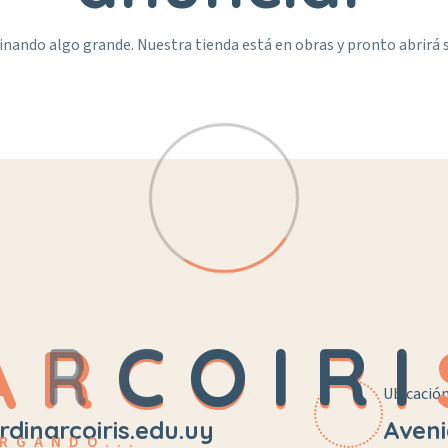
inando algo grande. Nuestra tienda está en obras y pronto abrirá 
A
R
C
O
I
R
I
Ubicació
rdinarcoiris.edu.uy
Aveni
RGANDO...