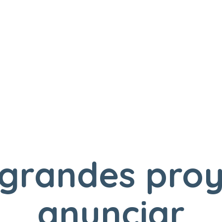
Home
Productos
Rainbow Pyramid
grandes proy
anunciar