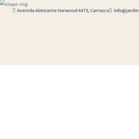
Skip
Avenida Almirante Harwood 6473, Carrasco
info@jardin
to
content